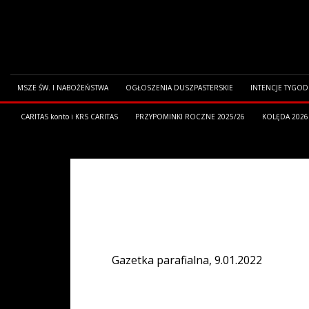
MSZE ŚW. I NABOŻEŃSTWA
OGŁOSZENIA DUSZPASTERSKIE
INTENCJE TYGO
CARITAS konto i KRS CARITAS
PRZYPOMINKI ROCZNE 2025/26
KOLĘDA 2026
HOME
GAZETKA PARAFIALNA
Gazetka parafialna, 9.01.2022