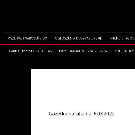
MSZE ŚW. I NABOŻEŃSTWA
OGŁOSZENIA DUSZPASTERSKIE
INTENCJE TYGO
CARITAS konto i KRS CARITAS
PRZYPOMINKI ROCZNE 2025/26
KOLĘDA 2026
HOME
GAZETKA PARAFIALNA
Gazetka parafialna, 6.03.2022