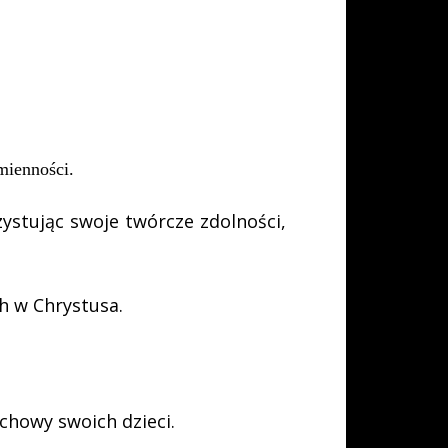
dmienności
.
zystując swoje twórcze zdolności,
ch w Chrystusa
.
chowy swoich dzieci.