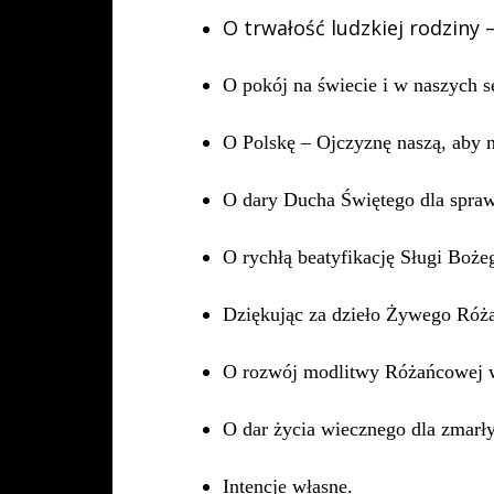
O trwałość ludzkiej rodziny 
O pokój na świecie i w naszych s
O Polskę – Ojczyznę naszą, aby ni
O dary Ducha Świętego dla spraw
O rychłą beatyfikację Sługi Boż
Dziękując za dzieło Żywego Różań
O rozwój modlitwy Różańcowej w 
O dar życia wiecznego dla zmar
Intencje własne.