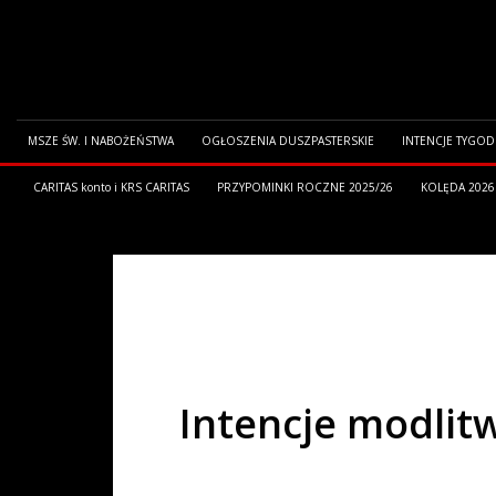
MSZE ŚW. I NABOŻEŃSTWA
OGŁOSZENIA DUSZPASTERSKIE
INTENCJE TYGO
CARITAS konto i KRS CARITAS
PRZYPOMINKI ROCZNE 2025/26
KOLĘDA 2026
HOME
RÓŻNOŚCI
INTENCJE MODLITWY ŻYWEGO RÓŻAŃCA C
Intencje modlit