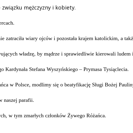
– związku mężczyzny i kobiety.
ercach.
e zatraciła wiary ojców i pozostała krajem katolickim, a tak
ujących władzę, by mądrze i sprawiedliwie kierowali ludem
ego Kardynała Stefana Wyszyńskiego – Prymasa Tysiąclecia.
ca w Polsce, modlimy się o beatyfikację Sługi Bożej Pauliny
naszej parafii.
łych, w tym zmarłych członków Żywego Różańca.