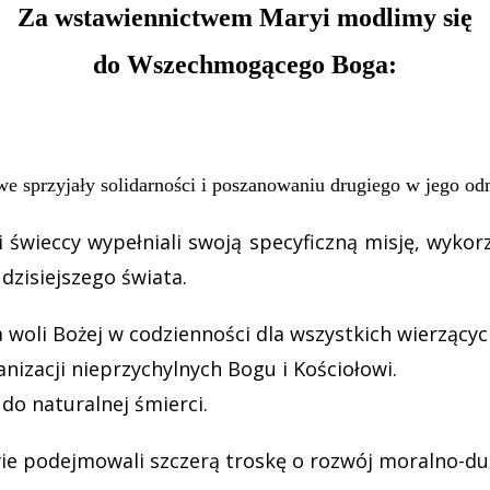
Za wstawiennictwem Maryi modlimy się
do Wszechmogącego Boga:
we sprzyjały solidarności i poszanowaniu drugiego w jego o
i świeccy wypełniali swoją specyficzną misję, wykor
dzisiejszego świata
.
a woli Bożej w codzienności dla wszystkich wierzący
nizacji nieprzychylnych Bogu i Kościołowi
.
do naturalnej śmierci.
wie podejmowali szczerą troskę o rozwój moralno-du