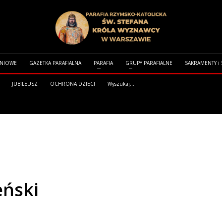
DNIOWE
GAZETKA PARAFIALNA
PARAFIA
GRUPY PARAFIALNE
SAKRAMENTY i
JUBILEUSZ
OCHRONA DZIECI
Wyszukaj...
eński