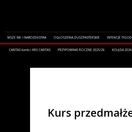
MSZE ŚW. I NABOŻEŃSTWA
OGŁOSZENIA DUSZPASTERSKIE
INTENCJE TYGO
CARITAS konto i KRS CARITAS
PRZYPOMINKI ROCZNE 2025/26
KOLĘDA 2026
HOME
OGŁOSZENIA PARAFIALNE
KURS PRZEDMAŁŻEŃSKI
Kurs przedmałż