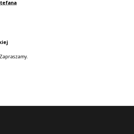
Stefana
kiej
. Zapraszamy.