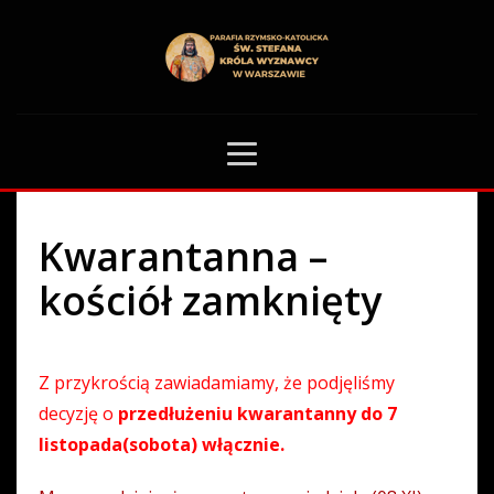
HOME
RÓŻNOŚCI
KWARANTANNA – KOŚCIÓŁ ZAMKNIĘTY
0
Kwarantanna –
kościół zamknięty
Z przykrością zawiadamiamy, że podjęliśmy
decyzję o
przedłużeniu kwarantanny do 7
listopada(sobota) włącznie.