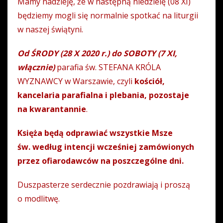
Mamy nadzieję, że w następną niedzielę (08 XI)
będziemy mogli się normalnie spotkać na liturgii
w naszej świątyni.
Od ŚRODY (28 X 2020 r.) do SOBOTY (7 XI,
włącznie)
parafia św. STEFANA KRÓLA
WYZNAWCY w Warszawie, czyli
kościół,
kancelaria parafialna i plebania, pozostaje
na kwarantannie
.
Księża będą odprawiać wszystkie Msze
św. według intencji wcześniej zamówionych
przez ofiarodawców na poszczególne dni.
Duszpasterze serdecznie pozdrawiają i proszą
o modlitwę.