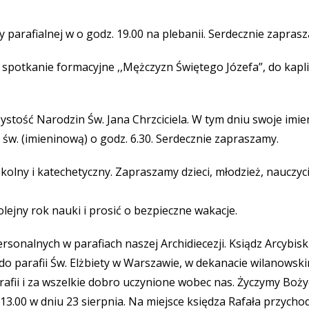
y parafialnej w o godz. 19.00 na plebanii. Serdecznie zapras
potkanie formacyjne ,,Mężczyzn Świętego Józefa”, do kaplicy
zystość Narodzin Św. Jana Chrzciciela. W tym dniu swoje imie
 św. (imieninową) o godz. 6.30. Serdecznie zapraszamy.
kolny i katechetyczny. Zapraszamy dzieci, młodzież, nauczyci
jny rok nauki i prosić o bezpieczne wakacje.
ersonalnych w parafiach naszej Archidiecezji. Ksiądz Arcybi
do parafii Św. Elżbiety w Warszawie, w dekanacie wilanowsk
arafii i za wszelkie dobro uczynione wobec nas. Życzymy Bo
 13.00 w dniu 23 sierpnia. Na miejsce księdza Rafała przycho