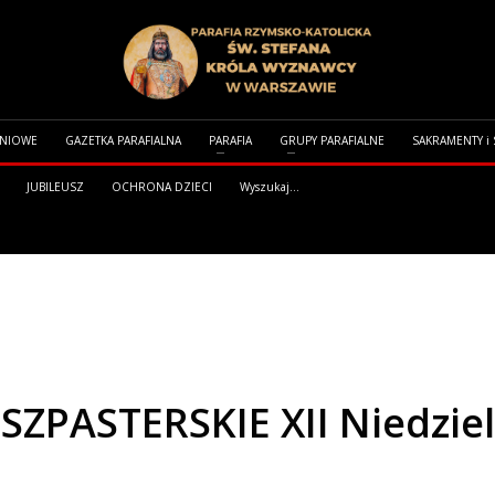
DNIOWE
GAZETKA PARAFIALNA
PARAFIA
GRUPY PARAFIALNE
SAKRAMENTY i
JUBILEUSZ
OCHRONA DZIECI
Wyszukaj...
E XII NIEDZIELA ZWYKŁA ,,A” 21.06.2026R.
PASTERSKIE XII Niedziela