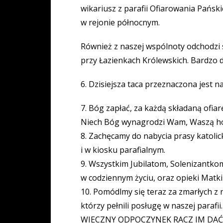
wikariusz z parafii Ofiarowania Pańsk
w rejonie północnym.
Również z naszej wspólnoty odchodzi 
przy Łazienkach Królewskich. Bardzo 
6. Dzisiejsza taca przeznaczona jest na
7. Bóg zapłać, za każdą składaną ofiar
Niech Bóg wynagrodzi Wam, Waszą hojn
8. Zachęcamy do nabycia prasy katolic
i w kiosku parafialnym.
9. Wszystkim Jubilatom, Solenizantkom
w codziennym życiu, oraz opieki Matk
10. Pomódlmy się teraz za zmarłych z n
którzy pełnili posługę w naszej parafii.
WIECZNY ODPOCZYNEK RACZ IM DAĆ