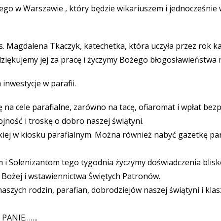
iego w Warszawie , który będzie wikariuszem i jednocześnie 
s. Magdalena Tkaczyk, katechetka, która uczyła przez rok 
dziękujemy jej za pracę i życzymy Bożego błogosławieństwa 
 inwestycje w parafii.
ę na cele parafialne, zarówno na tacę, ofiaromat i wpłat bez
ość i troskę o dobro naszej świątyni.
kiej w kiosku parafialnym. Można również nabyć gazetkę par
 i Solenizantom tego tygodnia życzymy doświadczenia blisk
i Bożej i wstawiennictwa Świętych Patronów.
aszych rodzin, parafian, dobrodziejów naszej świątyni i klas
 PANIE…….