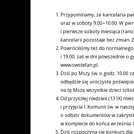
Przypominamy, że kancelaria para
oraz w soboty 9.00÷10.00. W pier
i pierwsze soboty miesiąca (rano
kancelarii pozostaje bez zmian.
Powróciliśmy też do normalnego uk
i 19.00; zaś w dni powszednie o go
www.swstefan.pl.
Dziś po Mszy św. o godz. 10.00 z
odbędzie się uroczyste poświęcen
na tę Mszę wszystkie dzieci szko
Od przyszłej niedzieli (13 IX) 
i przyjęcia I. Komunii św. w nasz
o odbiór dokumentów w zakrystii 
w komplecie do końca września. I.
Dziś rozpoczyna się konkurs dla 