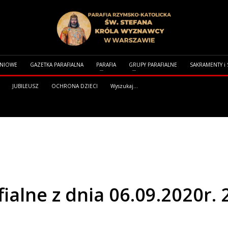
DNIOWE
GAZETKA PARAFIALNA
PARAFIA
GRUPY PARAFIALNE
SAKRAMENTY i
JUBILEUSZ
OCHRONA DZIECI
Wyszukaj...
 DNIA 06.09.2020R. 23 NIEDZIELA ZWYKŁA
ialne z dnia 06.09.2020r. 