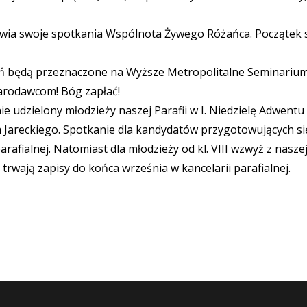
nawia swoje spotkania Wspólnota Żywego Różańca. Początek s
zień będą przeznaczone na Wyższe Metropolitalne Seminari
iarodawcom! Bóg zapłać!
udzielony młodzieży naszej Parafii w I. Niedzielę Adwentu (2
otra Jareckiego. Spotkanie dla kandydatów przygotowujących s
parafialnej. Natomiast dla młodzieży od kl. VIII wzwyż z nasze
rwają zapisy do końca września w kancelarii parafialnej.