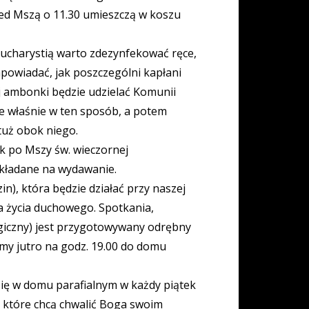
rzed Mszą o 11.30 umieszczą w koszu
ucharystią warto zdezynfekować ręce,
powiadać, jak poszczególni kapłani
ej ambonki będzie udzielać Komunii
ce właśnie w ten sposób, a potem
tuż obok niego.
k po Mszy św. wieczornej
 składane na wydawanie.
n), która będzie działać przy naszej
a życia duchowego. Spotkania,
rgiczny) jest przygotowywany odrębny
my jutro na godz. 19.00 do domu
się w domu parafialnym w każdy piątek
, które chcą chwalić Boga swoim