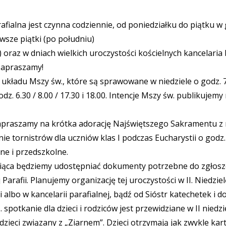
fialna jest czynna codziennie, od poniedziałku do piątku w 
wsze piątki (po południu)
) oraz w dniach wielkich uroczystości kościelnych kancelari
 Zapraszamy!
ładu Mszy św., które są sprawowane w niedziele o godz. 7.00 
dz. 6.30 / 8.00 / 17.30 i 18.00. Intencje Mszy św. publikujemy
apraszamy na krótka adorację Najświętszego Sakramentu z racji
ie tornistrów dla uczniów klas I podczas Eucharystii o godz
lne i przedszkolne.
miesiąca będziemy udostępniać dokumenty potrzebne do zgłos
ej Parafii. Planujemy organizację tej uroczystości w II. Niedz
albo w kancelarii parafialnej, bądź od Sióstr katechetek i d
 spotkanie dla dzieci i rodziców jest przewidziane w II niedzi
dzieci związany z „Ziarnem”. Dzieci otrzymają jak zwykle kar