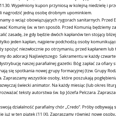
 11.30. Wypełniony kupon przyniosą w kolejną niedzielę i p
li nagrodzić jedną osobę drobnym upominkiem.
amy o wciąż obowiązujących rygorach sanitarnych. Przed E
ować Komunię św. w ten sposób. Przed Komunią będziemy za
talić zasadę, że gdy będzie dwóch kapłanów ten stojący bliż
ie tylko jeden kapłan, najpierw podchodzą osoby komunikują
eży spożyć niezwłocznie po otrzymaniu, przed kapłanem lub 
my do adoracji Najświętszego Sakramentu w każdy czwarte
dystrybucję naszej parafialnej gazetki. Bóg zapłać za ofiary
nają się spotkania nowej grupy formacyjnej (tzw. Grupy Rodzi
za. Zapraszamy wszystkie osoby, które poszukają pogłębieni
azwyczaj świecki animator. Na każdy miesiąc (lub okres litu
rozważać teksty autorstwa św. bp Józefa Pelczara. Zaprasza
swoją działalność parafialny chór „Credo”. Próby odbywają 
nie już w ten piątek (11 IX). Zapraszamy również nowe osoby