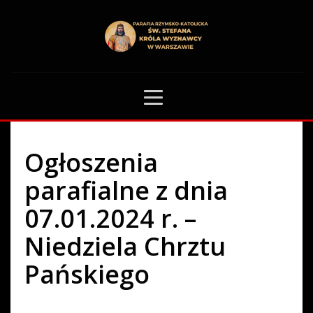
HOME
OGŁOSZENIA PARAFIALNE
OGŁOSZENIA PARAFIALNE Z DNIA 07.01.2024 R. – NIEDZIELA CHRZTU
PAŃSKIEGO
52
Ogłoszenia
parafialne z dnia
07.01.2024 r. –
Niedziela Chrztu
Pańskiego