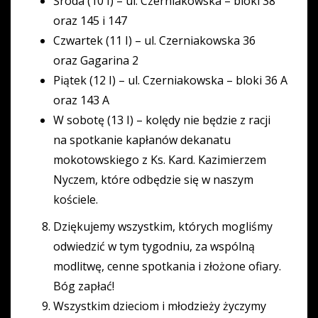
Środa (10 I) – ul. Czerniakowska – bloki 38
oraz 145 i 147
Czwartek (11 I) – ul. Czerniakowska 36
oraz Gagarina 2
Piątek (12 I) – ul. Czerniakowska – bloki 36 A
oraz 143 A
W sobotę (13 I) – kolędy nie będzie z racji
na spotkanie kapłanów dekanatu
mokotowskiego z Ks. Kard. Kazimierzem
Nyczem, które odbędzie się w naszym
kościele.
Dziękujemy wszystkim, których mogliśmy
odwiedzić w tym tygodniu, za wspólną
modlitwę, cenne spotkania i złożone ofiary.
Bóg zapłać!
Wszystkim dzieciom i młodzieży życzymy