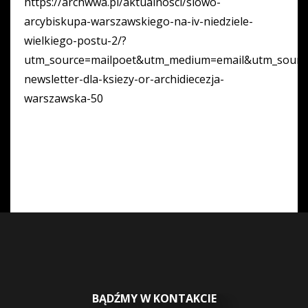
https://archwwa.pl/aktualnosci/slowo-
arcybiskupa-warszawskiego-na-iv-niedziele-
wielkiego-postu-2/?
utm_source=mailpoet&utm_medium=email&utm_source_
newsletter-dla-ksiezy-or-archidiecezja-
warszawska-50
BĄDŹMY W KONTAKCIE