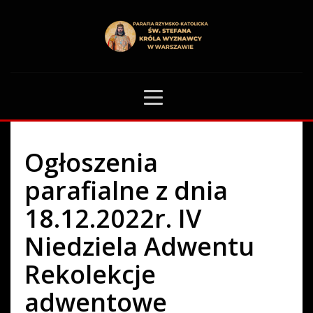
HOME
OGŁOSZENIA PARAFIALNE
OGŁOSZENIA PARAFIALNE Z DNIA 18.12.2022R. IV NIEDZIELA ADWENTU
REKOLEKCJE ADWENTOWE
0
Ogłoszenia
parafialne z dnia
18.12.2022r. IV
Niedziela Adwentu
Rekolekcje
adwentowe