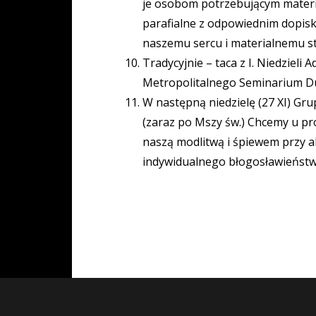
je osobom potrzebującym materi
parafialne z odpowiednim dopiski
naszemu sercu i materialnemu s
Tradycyjnie – taca z I. Niedzieli
Metropolitalnego Seminarium Duc
W następną niedzielę (27 XI) Gru
(zaraz po Mszy św.) Chcemy u p
naszą modlitwą i śpiewem przy a
indywidualnego błogosławieńst