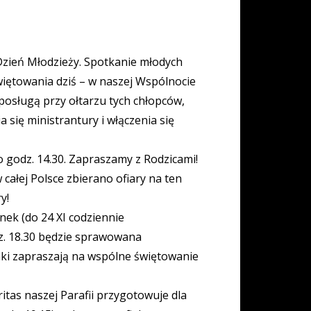
Dzień Młodzieży. Spotkanie młodych
więtowania dziś – w naszej Wspólnocie
 posługą przy ołtarzu tych chłopców,
się ministrantury i włączenia się
 o godz. 14.30. Zapraszamy z Rodzicami!
całej Polsce zbierano ofiary na ten
y!
nek (do 24 XI codziennie
dz. 18.30 będzie sprawowana
nki zapraszają na wspólne świętowanie
tas naszej Parafii przygotowuje dla