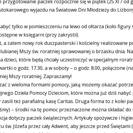
 przygotowanie paczek rozpocznie się w piątek (25 XI / od 
autokarowego wyjazdu na Światowe Dni Młodzieży do Lizbony
być tylko w pomieszczeniu na lewo od ołtarza (koło figury ś
ostępne w księgarni (przy zakrystii).
 a zatem nowy rok duszpasterski i kościelny realizowane p
lubianej Mszy św. roratniej sprawowanej o brzasku dnia. N
 Dla dzieci, które będą chciały uczestniczyć w specjalnym ro
wartki o godz. 17.30, a w soboty – o godz. 8.00, połączone 
niej Mszy roratniej. Zapraszamy!
ązać z wieloma formami pomocy, jaką możemy okazać potr
ijnego Dzieła Pomocy Dzieciom, które można już dziś nabyć 
 zasili też parafialną kasę Caritas. Druga forma to z kolei 
liśmy) – środki na tę pomoc przeznaczone można składać do
akcja dotyczy paczek świątecznych. Artykuły spożywcze i higi
rzu św. Józefa przez cały Adwent, aby jeszcze przed Świętami (