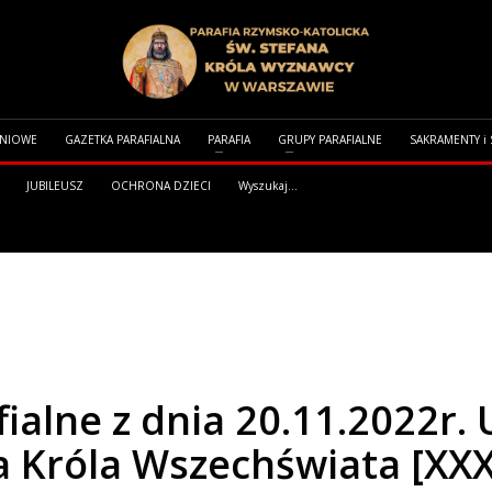
DNIOWE
GAZETKA PARAFIALNA
PARAFIA
GRUPY PARAFIALNE
SAKRAMENTY i
JUBILEUSZ
OCHRONA DZIECI
Wyszukaj...
Z DNIA 20.11.2022R. UROCZYSTOŚĆ JEZUSA CHRYSTUSA KRÓLA WSZECHŚWIATA [XXXI
ialne z dnia 20.11.2022r.
a Króla Wszechświata [XXX