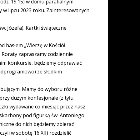
godz. 19.15) w domu parafialnym.
 w lipcu 2023 roku. Zainteresowanych
w. Józefa). Kartki świąteczne
od hasłem „Wierzę w Kościół
a Roraty zapraszamy codziennie
ratnim konkursie, będziemy odprawiać
(nadprogramowo) ze słodkim
zebującym. Mamy do wyboru różne
przy dużym konfesjonale (z tyłu
paczki wydawane co miesiąc przez nasz
 skarbony pod figurką św. Antoniego
eniczne do nich będziemy zbierać
czyli w sobotę 16 XII) rozdzielić