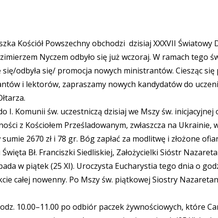
iszka Kościół Powszechny obchodzi dzisiaj XXXVII Światowy 
 Kazimierzem Nyczem odbyło się już wczoraj. W ramach tego ś
e się/odbyła się/ promocja nowych ministrantów. Ciesząc się
rantów i lektorów, zapraszamy nowych kandydatów do uczenia 
łtarza.
o I. Komunii św. uczestniczą dzisiaj we Mszy św. inicjacyjnej
ości z Kościołem Prześladowanym, zwłaszcza na Ukrainie, w 
 sumie 2670 zł i 78 gr. Bóg zapłać za modlitwę i złożone ofiar
ęta Bł. Franciszki Siedliskiej, Założycielki Sióstr Nazareta
pada w piątek (25 XI). Uroczysta Eucharystia tego dnia o go
kcie całej nowenny. Po Mszy św. piątkowej Siostry Nazareta
odz. 10.00–11.00 po odbiór paczek żywnościowych, które Cari