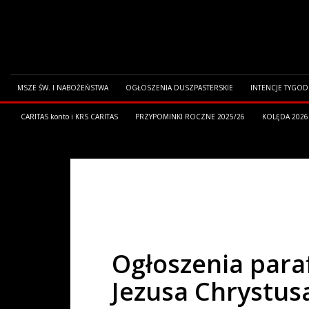
MSZE ŚW. I NABOŻEŃSTWA
OGŁOSZENIA DUSZPASTERSKIE
INTENCJE TYGO
CARITAS konto i KRS CARITAS
PRZYPOMINKI ROCZNE 2025/26
KOLĘDA 2026
HOME
OGŁOSZENIA PARAFIALNE
OGŁOSZENIA PARAFIALNE 
Ogłoszenia paraf
Jezusa Chrystus