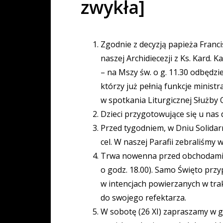
zwykła]
Zgodnie z decyzją papieża Franc
naszej Archidiecezji z Ks. Kard.
– na Mszy św. o g. 11.30 odbędzi
którzy już pełnią funkcje minist
w spotkania Liturgicznej Służby O
Dzieci przygotowujące się u nas d
Przed tygodniem, w Dniu Solidarn
cel. W naszej Parafii zebraliśmy w
Trwa nowenna przed obchodami Świ
o godz. 18.00). Samo Święto przy
w intencjach powierzanych w tra
do swojego refektarza.
W sobotę (26 XI) zapraszamy w g