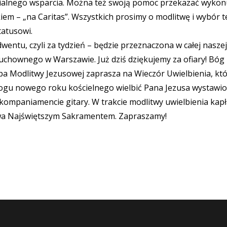
alnego wsparcia. Można też swoją pomoc przekazać wykonu
em – „na Caritas”. Wszystkich prosimy o modlitwę i wybór te
tatusowi.
 Adwentu, czyli za tydzień – będzie przeznaczona w całej nasz
hownego w Warszawie. Już dziś dziękujemy za ofiary! Bóg 
pa Modlitwy Jezusowej zaprasza na Wieczór Uwielbienia, któr
rogu nowego roku kościelnego wielbić Pana Jezusa wystaw
kompaniamencie gitary. W trakcie modlitwy uwielbienia kap
wa Najświętszym Sakramentem. Zapraszamy!