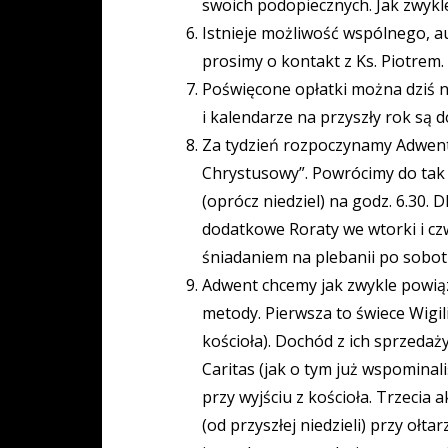
swoich podopiecznych. Jak zwykle
Istnieje możliwość wspólnego, 
prosimy o kontakt z Ks. Piotrem.
Poświęcone opłatki można dziś na
i kalendarze na przyszły rok są d
Za tydzień rozpoczynamy Adwent,
Chrystusowy”. Powrócimy do tak 
(oprócz niedziel) na godz. 6.30.
dodatkowe Roraty we wtorki i cz
śniadaniem na plebanii po sobot
Adwent chcemy jak zwykle powi
metody. Pierwsza to świece Wigil
kościoła). Dochód z ich sprzedaży
Caritas (jak o tym już wspomina
przy wyjściu z kościoła. Trzecia 
(od przyszłej niedzieli) przy ołta