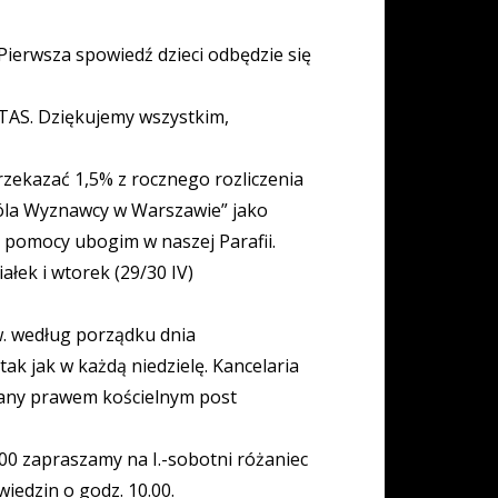
 Pierwsza spowiedź dzieci odbędzie się
AS. Dziękujemy wszystkim,
ekazać 1,5% z rocznego rozliczenia
róla Wyznawcy w Warszawie” jako
z pomocy ubogim w naszej Parafii.
ałek i wtorek (29/30 IV)
w. według porządku dnia
ak jak w każdą niedzielę. Kancelaria
azany prawem kościelnym post
.00 zapraszamy na I.-sobotni różaniec
iedzin o godz. 10.00.