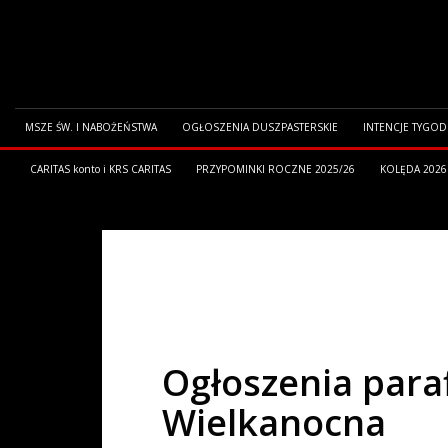
MSZE ŚW. I NABOŻEŃSTWA
OGŁOSZENIA DUSZPASTERSKIE
INTENCJE TYGO
CARITAS konto i KRS CARITAS
PRZYPOMINKI ROCZNE 2025/26
KOLĘDA 2026
HOME
OGŁOSZENIA PARAFIALNE
OGŁOSZENIA PARAFIALNE Z
Ogłoszenia paraf
Wielkanocna