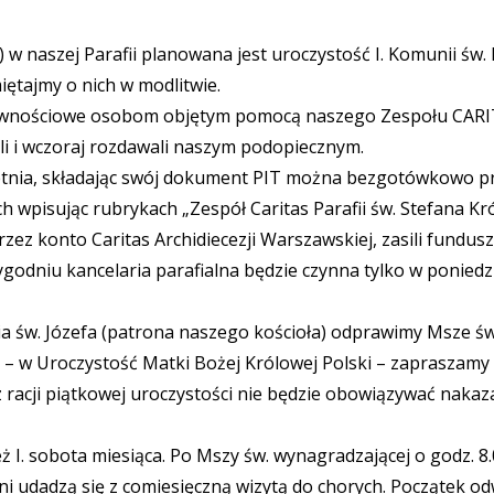
) w naszej Parafii planowana jest uroczystość I. Komunii św.
iętajmy o nich w modlitwie.
żywnościowe osobom objętym pomocą naszego Zespołu CARIT
li i wczoraj rozdawali naszym podopiecznym.
tnia, składając swój dokument PIT można bezgotówkowo prz
h wpisując rubrykach „Zespół Caritas Parafii św. Stefana K
rzez konto Caritas Archidiecezji Warszawskiej, zasili fundus
ygodniu kancelaria parafialna będzie czynna tylko w poniedzi
a św. Józefa (patrona naszego kościoła) odprawimy Msze ś
 – w Uroczystość Matki Bożej Królowej Polski – zapraszamy t
 z racji piątkowej uroczystości nie będzie obowiązywać nak
ż I. sobota miesiąca. Po Mszy św. wynagradzającej o godz. 8
i udadzą się z comiesięczną wizytą do chorych. Początek odw