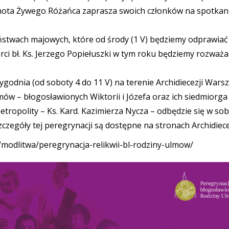
lnota Żywego Różańca zaprasza swoich członków na spotkan
twach majowych, które od środy (1 V) będziemy odprawiać c
rci bł. Ks. Jerzego Popiełuszki w tym roku będziemy rozważ
ygodnia (od soboty 4 do 11 V) na terenie Archidiecezji Wars
mów – błogosławionych Wiktorii i Józefa oraz ich siedmiorga
opolity – Ks. Kard. Kazimierza Nycza – odbędzie się w sobo
zegóły tej peregrynacji są dostępne na stronach Archidiecezj
/modlitwa/peregrynacja-relikwii-bl-rodziny-ulmow/