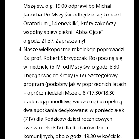
Mszę św. o g. 19.00 odprawi bp Michał
Janocha. Po Mszy św. odbędzie się koncert
Oratorium „14 encyklik”, który zakończy
wspólny śpiew pieśni „Abba Ojcze”
o godz. 21.37. Zapraszamy!
Nasze wielkopostne rekolekcje poprowadzi
Ks. prof. Robert Skrzypczak. Rozpoczną się
w niedzielę (6 IV) od Mszy św. o godz. 8.30
i będą trwać do środy (9 IV). Szczegółowy
program (podobny jak w poprzednich latach
– oprócz niedzieli Msze o 8 /17.30/18.30
z adoracją i modlitwą wieczorną) uzupełnią
dwa spotkania dedykowane: w poniedziałek
(7 IV) dla Rodziców dzieci rocznicowych
i we wtorek (8 IV) dla Rodziców dzieci I-
komunijnych, oba o godz. 19.30 w kościele.