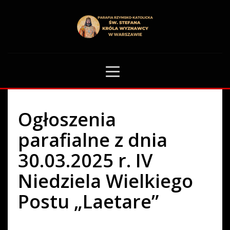
HOME
OGŁOSZENIA PARAFIALNE
OGŁOSZENIA PARAFIALNE Z DNIA 30.03.2025 R. IV NIEDZIELA WIELKIEGO
POSTU „LAETARE”
102
Ogłoszenia
parafialne z dnia
30.03.2025 r. IV
Niedziela Wielkiego
Postu „Laetare”