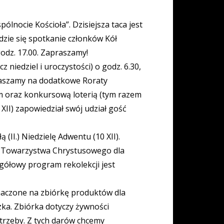
nocie Kościoła”. Dzisiejsza taca jest
ie się spotkanie członków Kół
odz. 17.00. Zapraszamy!
niedziel i uroczystości) o godz. 6.30,
apraszamy na dodatkowe Roraty
iem oraz konkursową loterią (tym razem
II) zapowiedział swój udział gość
II.) Niedzielę Adwentu (10 XII).
do „Towarzystwa Chrystusowego dla
gółowy program rekolekcji jest
znaczone na zbiórkę produktów dla
zka. Zbiórka dotyczy żywności
trzeby. Z tych darów chcemy