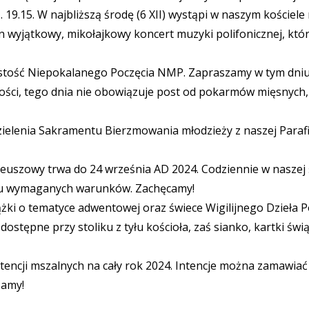
. 19.15. W najbliższą środę (6 XII) wystąpi w naszym koście
 wyjątkowy, mikołajkowy koncert muzyki polifonicznej, który
zystość Niepokalanego Poczęcia NMP. Zapraszamy w tym dn
ystości, tego dnia nie obowiązuje post od pokarmów mięsnych,
elenia Sakramentu Bierzmowania młodzieży z naszej Parafii 
euszowy trwa do 24 września AD 2024. Codziennie w naszej 
niu wymaganych warunków. Zachęcamy!
siążki o tematyce adwentowej oraz świece Wigilijnego Dzieł
ą dostępne przy stoliku z tyłu kościoła, zaś sianko, kartki św
ncji mszalnych na cały rok 2024. Intencje można zamawiać w 
zamy!