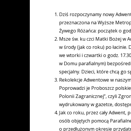
Dziś rozpoczynamy nowy Adwent i
przeznaczona na Wyższe Metropo
Żywego Różańca: początek o godz
Msze św. ku czci Matki Bożej w A
w środy (jak co roku) po łacinie
we wtorki i czwartki o godz. 17.
w Domu parafialnym) bezpośredni
specjalny. Dzieci, które chcą go 
Rekolekcje Adwentowe w naszym ko
Poprowadzi je Proboszcz polskie
Polonii Zagranicznej”, czyli Zg
wydrukowany w gazetce, dostępny
Jak co roku, przez cały Adwent,
osób objętych pomocą Parafialneg
o przedłużonym okresie przydatn