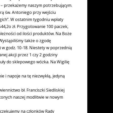
ia – przekażemy naszym potrzebującym.
rą św. Antoniego przy wejściu
gich”. W ostatnim tygodniu wpłaty
44,2o zł. Przygotowanie 100 paczek,
ależności od ilości produktów. Na Boże
Wystąpiliśmy także o zgodę
 w godz. 10-18. Niestety w poprzednią
nej akcji przez 1 czy 2 godziny
ykuły do sklepowego wózka. Na Wigilię
nie i napoje na tę niezwykłą, jedyną
ennictwo bł. Franciszki Siedliskiej
leconych naszej modlitwie w nowym
 Oczekujemy na członków Rady