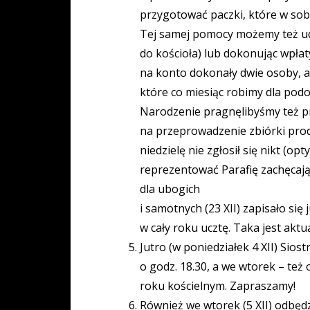
przygotować paczki, które w sob
Tej samej pomocy możemy też udz
do kościoła) lub dokonując wpłat
na konto dokonały dwie osoby, a
które co miesiąc robimy dla podo
Narodzenie pragnęlibyśmy też pr
na przeprowadzenie zbiórki prod
niedzielę nie zgłosił się nikt (
reprezentować Parafię zachęcając
dla ubogich
i samotnych (23 XII) zapisało się
w cały roku ucztę. Taka jest aktu
Jutro (w poniedziałek 4 XII) Sios
o godz. 18.30, a we wtorek ­– t
roku kościelnym. Zapraszamy!
Również we wtorek (5 XII) odbęd