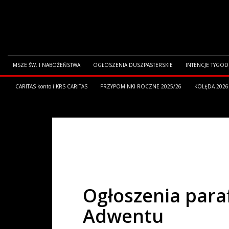
MSZE ŚW. I NABOŻEŃSTWA
OGŁOSZENIA DUSZPASTERSKIE
INTENCJE TYGO
CARITAS konto i KRS CARITAS
PRZYPOMINKI ROCZNE 2025/26
KOLĘDA 2026
HOME
OGŁOSZENIA PARAFIALNE
OGŁOSZENIA PARAFIALNE Z
Ogłoszenia parafi
Adwentu