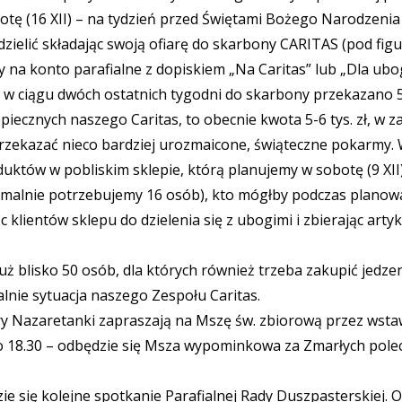
otę (16 XII) – na tydzień przed Świętami Bożego Narodzen
ielić składając swoją ofiarę do skarbony CARITAS (pod figu
y na konto parafialne z dopiskiem „Na Caritas” lub „Dla ubo
 w ciągu dwóch ostatnich tygodni do skarbony przekazano 5
piecznych naszego Caritas, to obecnie kwota 5-6 tys. zł, w z
zekazać nieco bardziej urozmaicone, świąteczne pokarmy. 
uktów w pobliskim sklepie, którą planujemy w sobotę (9 XII)
optymalnie potrzebujemy 16 osób), kto mógłby podczas planowa
 klientów sklepu do dzielenia się z ubogimi i zbierając art
 już blisko 50 osób, dla których również trzeba zakupić jedze
alnie sytuacja naszego Zespołu Caritas.
try Nazaretanki zapraszają na Mszę św. zbiorową przez wstawi
eż o 18.30 – odbędzie się Msza wypominkowa za Zmarłych po
zie się kolejne spotkanie Parafialnej Rady Duszpasterskiej.