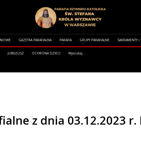
DNIOWE
GAZETKA PARAFIALNA
PARAFIA
GRUPY PARAFIALNE
SAKRAMENTY i
JUBILEUSZ
OCHRONA DZIECI
Wyszukaj...
 DNIA 03.12.2023 R. I. NIEDZIELA ADWENTU
alne z dnia 03.12.2023 r. 