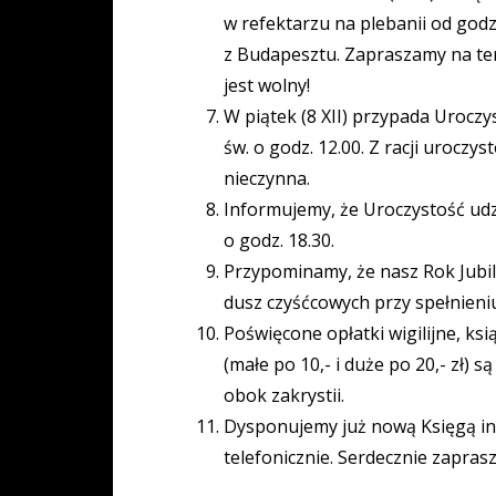
w refektarzu na plebanii od godz
z Budapesztu. Zapraszamy na ten
jest wolny!
W piątek (8 XII) przypada Uroc
św. o godz. 12.00. Z racji urocz
nieczynna.
Informujemy, że Uroczystość udzi
o godz. 18.30.
Przypominamy, że nasz Rok Jubil
dusz czyśćcowych przy spełnie
Poświęcone opłatki wigilijne, k
(małe po 10,- i duże po 20,- zł) s
obok zakrystii.
Dysponujemy już nową Księgą inte
telefonicznie. Serdecznie zapras