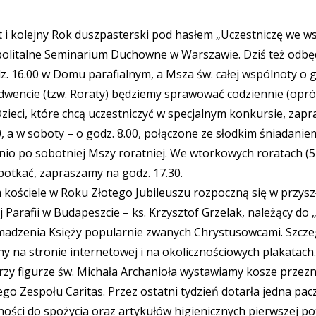
 kolejny Rok duszpasterski pod hasłem „Uczestniczę we wspól
litalne Seminarium Duchowne w Warszawie. Dziś też odbędz
. 16.00 w Domu parafialnym, a Msza św. całej wspólnoty o g
dwencie (tzw. Roraty) będziemy sprawować codziennie (oprócz 
. Dzieci, które chcą uczestniczyć w specjalnym konkursie, z
30, a w soboty – o godz. 8.00, połączone ze słodkim śniadan
o po sobotniej Mszy roratniej. We wtorkowych roratach (5 X
spotkać, zapraszamy na godz. 17.30.
ściele w Roku Złotego Jubileuszu rozpoczną się w przyszłą (
j Parafii w Budapeszcie – ks. Krzysztof Grzelak, należący 
romadzenia Księży popularnie zwanych Chrystusowcami. Szcze
 na stronie internetowej i na okolicznościowych plakatach.
 przy figurze św. Michała Archanioła wystawiamy kosze prze
o Zespołu Caritas. Przez ostatni tydzień dotarła jedna pac
ości do spożycia oraz artykułów higienicznych pierwszej po