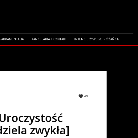
 SAKRAMENTALIA
KANCELARIA I KONTAKT
INTENCJE ŻYWEGO RÓŻAŃCA
ZIELA ZWYKŁA]
49
 Uroczystość
ziela zwykła]