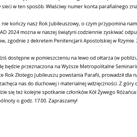
sieci w ten sposób. Właściwy numer konta parafialnego znaj
le nie kończy nasz Rok Jubileuszowy, o czym przypomina na
a AD 2024 można w naszej świątyni codziennie zyskiwać odpu
 zgodnie z dekretem Penitencjarii Apostolskiej w Rzymie. Z
 dziś dostępne w pomieszczeniu na lewo od ołtarza (w pobliżu
ielę będzie przeznaczona na Wyższe Metropolitalne Semina
ce Rok Złotego Jubileuszu powstania Parafii, prowadził dla n
chęca nas do duchowej i materialnej wdzięczności. Z góry d
ędzie się też kolejne spotkanie członków Kół Żywego Różańc
pólnoty o godz. 17.00. Zapraszamy!