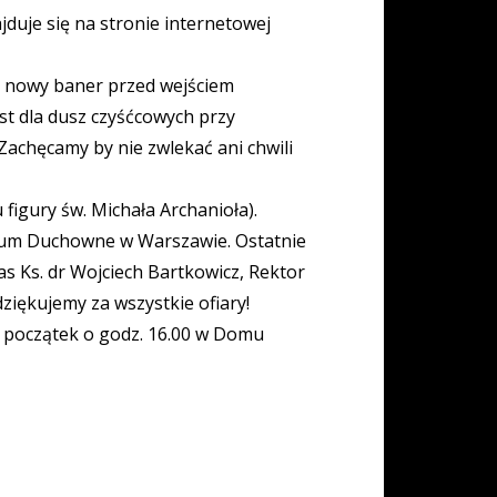
duje się na stronie internetowej
m nowy baner przed wejściem
st dla dusz czyśćcowych przy
achęcamy by nie zwlekać ani chwili
 figury św. Michała Archanioła).
rium Duchowne w Warszawie. Ostatnie
as Ks. dr Wojciech Bartkowicz, Rektor
ziękujemy za wszystkie ofiary!
a: początek o godz. 16.00 w Domu