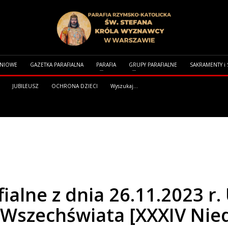
DNIOWE
GAZETKA PARAFIALNA
PARAFIA
GRUPY PARAFIALNE
SAKRAMENTY i
JUBILEUSZ
OCHRONA DZIECI
Wyszukaj...
Z DNIA 26.11.2023 R. UROCZYSTOŚĆ CHRYSTUSA KRÓLA WSZECHŚWIATA [XXXIV NIED
ialne z dnia 26.11.2023 r.
 Wszechświata [XXXIV Nied