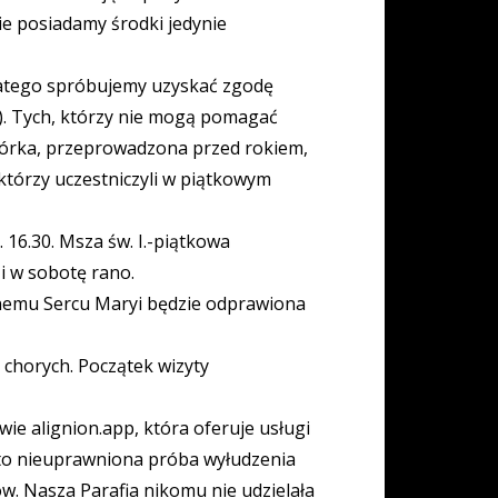
ie posiadamy środki jedynie
Dlatego spróbujemy uzyskać zgodę
I). Tych, którzy nie mogą pomagać
biórka, przeprowadzona przed rokiem,
którzy uczestniczyli w piątkowym
. 16.30. Msza św. I.-piątkowa
 i w sobotę rano.
lanemu Sercu Maryi będzie odprawiona
o chorych. Początek wizyty
ie alignion.app, która oferuje usługi
 to nieuprawniona próba wyłudzenia
ów. Nasza Parafia nikomu nie udzielała