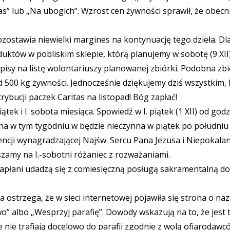
as” lub „Na ubogich”. Wzrost cen żywności sprawił, że obecn
 pozostawia niewielki margines na kontynuację tego dzieła. 
uktów w pobliskim sklepie, którą planujemy w sobotę (9 XI
apisy na listę wolontariuszy planowanej zbiórki. Podobna z
500 kg żywności. Jednocześnie dziękujemy dziś wszystkim, 
rybucji paczek Caritas na listopad! Bóg zapłać!
tek i I. sobota miesiąca. Spowiedź w I. piątek (1 XII) od godz
alna w tym tygodniu w będzie nieczynna w piątek po południu
intencji wynagradzającej Najśw. Sercu Pana Jezusa i Niepoka
aszamy na I.-sobotni różaniec z rozważaniami.
I) kapłani udadzą się z comiesięczną posługą sakramentalną d
ostrzega, że w sieci internetowej pojawiła się strona o nazw
 albo „Wesprzyj parafię”. Dowody wskazują na to, że jest
nie trafiają docelowo do parafii zgodnie z wolą ofiarodawc