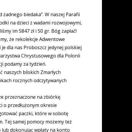
 żadnego biedaka”. W naszej Parafii
rodki na dzieci z wadami rozwojowymi,
śmy im 5847 zł i 50 gr. Bóg zapłać!
jemy, że rekolekcje Adwentowe
je dla nas Proboszcz jedynej polskiej
warzystwa Chrystusowego dla Polonii
i podamy za tydzień.
ć naszych bliskich Zmarłych
inkach rocznych odczytywanych
osze przeznaczone na zbiórkę
ci o przedłużonym okresie
gotować paczki, które w sobotę
ym. Tej samej pomocy możemy też
a) lub dokonując wpłaty na konto