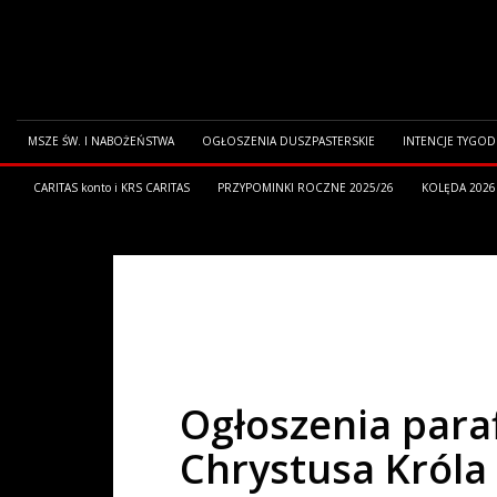
MSZE ŚW. I NABOŻEŃSTWA
OGŁOSZENIA DUSZPASTERSKIE
INTENCJE TYGO
CARITAS konto i KRS CARITAS
PRZYPOMINKI ROCZNE 2025/26
KOLĘDA 2026
HOME
OGŁOSZENIA PARAFIALNE
OGŁOSZENIA PARAFIALNE 
Ogłoszenia paraf
Chrystusa Króla