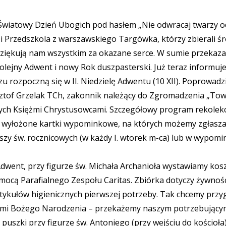
wiatowy Dzień Ubogich pod hasłem „Nie odwracaj twarzy od
y i Przedszkola z warszawskiego Targówka, którzy zbierali ś
 Dziękują nam wszystkim za okazane serce. W sumie przekazali
kolejny Adwent i nowy Rok duszpasterski. Już teraz informu
 rozpoczną się w II. Niedzielę Adwentu (10 XII). Poprowadzi 
ysztof Grzelak TCh, zakonnik należący do Zgromadzenia „To
ych Księżmi Chrystusowcami. Szczegółowy program rekolekcj
ą wyłożone kartki wypominkowe, na których możemy zgłasza
szy św. rocznicowych (w każdy I. wtorek m-ca) lub w wypom
ły Adwent, przy figurze św. Michała Archanioła wystawiamy k
ocą Parafialnego Zespołu Caritas. Zbiórka dotyczy żywnoś
rtykułów higienicznych pierwszej potrzeby. Tak chcemy przy
iętami Bożego Narodzenia – przekażemy naszym potrzebując
o puszki przy figurze św. Antoniego (przy wejściu do kościoł