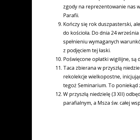
zgody na reprezentowanie nas w 
Parafii.
Kończy się rok duszpasterski, a
do kościoła. Do dnia 24 wrześni
spełnieniu wymaganych warunków,
z podjęciem tej łaski.
Poświęcone opłatki wigilijne, są
Taca zbierana w przyszłą niedz
rekolekcje wielkopostne, inicjują
tegoż Seminarium. To poniekąd za
W przyszłą niedzielę (3 XII) odb
parafialnym, a Msza św. całej ws