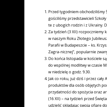
Przed tygodniem obchodziliśmy Ś
gościliśmy przedstawicieli Szkoł
te z ubogich rodzin i z Ukrainy.
Za tydzień (3 XII) rozpoczniemy 
w naszym Roku Złotego Jubileuszu
Parafii w Budapeszcie – ks. Krz
Zagra-nicznej”, popularnie zwan
Do końca listopada w kościele s
do wspólnej modlitwy w czasie M
w niedzielę o godz. 9.30.
Jak co roku, już dziś i przez ca
produktów dla osób objętych pom
przydatności do spożycia oraz a
(16 XII) – na tydzień przed Św
udzielić składając swoją ofiarę d