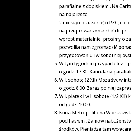
parafialne z dopiskiem „Na Carit
na najbliższe
2 miesiące działalności PZC, co
na przeprowadzenie zbiórki prod
wprost materialnie, prosimy o z
pozwoliła nam zgromadzić ponad 
przygotowaniu i w sobotniej dyst
W tym tygodniu przypada też I. pią
o godz. 17.30. Kancelaria parafi
W I. sobotę (2 XII) Msza św. w 
o godz. 8.00. Zaraz po niej zapr
W I. piątek i w I. sobotę (1/2 XI
od godz. 10.00.
Kuria Metropolitalna Warszawska 
pod hasłem „Zamów nabożeństwo”
środków. Pieniądze tam wpłacane 