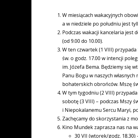
W miesiącach wakacyjnych obowią
a w niedziele po południu jest ty
Podczas wakacji kancelaria jest d
(od 9.00 do 10.00).
W ten czwartek (1 VIII) przypa
św. o godz. 17.00 w intencji pol
im. Józefa Bema. Będziemy się wt
Panu Bogu w naszych własnych m
bohaterskich obrońców. Mszę św. w
W tym tygodniu (2 VIII) przypada 
sobotę (3 VIII) – podczas Mszy ś
i Niepokalanemu Sercu Maryi, p
Zachęcamy do skorzystania z moż
Kino Mundek zaprasza nas na wa
30 VII (wtorek/godz. 18.30) 