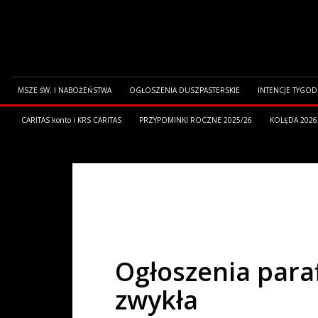
MSZE ŚW. I NABOŻEŃSTWA
OGŁOSZENIA DUSZPASTERSKIE
INTENCJE TYGO
CARITAS konto i KRS CARITAS
PRZYPOMINKI ROCZNE 2025/26
KOLĘDA 2026
HOME
OGŁOSZENIA PARAFIALNE
OGŁOSZENIA PARAFIALNE Z
Ogłoszenia paraf
zwykła