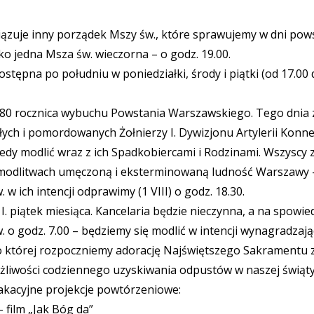
zuje inny porządek Mszy św., które sprawujemy w dni powsze
lko jedna Msza św. wieczorna – o godz. 19.00.
ostępna po południu w poniedziałki, środy i piątki (od 17.00 d
da 80 rocznica wybuchu Powstania Warszawskiego. Tego dni
egłych i pomordowanych Żołnierzy I. Dywizjonu Artylerii Konn
edy modlić wraz z ich Spadkobiercami i Rodzinami. Wszyscy 
odlitwach umęczoną i eksterminowaną ludność Warszawy – 
 ich intencji odprawimy (1 VIII) o godz. 18.30.
I. piątek miesiąca. Kancelaria będzie nieczynna, a na spowie
w. o godz. 7.00 – będziemy się modlić w intencji wynagradza
o której rozpoczniemy adorację Najświętszego Sakramentu
liwości codziennego uzyskiwania odpustów w naszej świąty
kacyjne projekcje powtórzeniowe:
– film „Jak Bóg da”