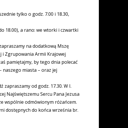
dnie tylko o godz. 7.00 i 18.30,
o 18.00), a rano: we wtorki i czwartki
a zapraszamy na dodatkową Mszę
ej i Zgrupowania Armii Krajowej
zaś pamiętajmy, by tego dnia polecać
naszego miasta – oraz jej
dź zapraszamy od godz. 17.30. W I.
jącej Najświętszemu Sercu Pana Jezusa
 ze wspólnie odmówionym różańcem.
ni dostępnych do końca września br.