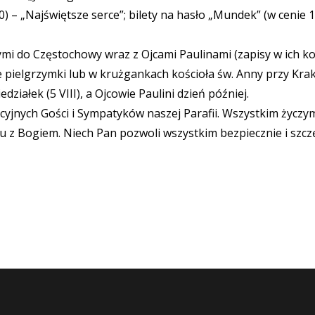
.30) – „Najświętsze serce”; bilety na hasło „Mundek” (w cenie
mi do Częstochowy wraz z Ojcami Paulinami (zapisy w ich kośc
e pielgrzymki lub w krużgankach kościoła św. Anny przy Kr
ziałek (5 VIII), a Ojcowie Paulini dzień później.
jnych Gości i Sympatyków naszej Parafii. Wszystkim życzym
z Bogiem. Niech Pan pozwoli wszystkim bezpiecznie i szczę