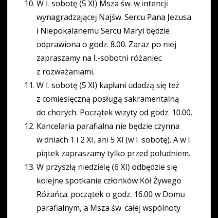
W I. sobotę (5 XI) Msza św. w intencji
wynagradzającej Najśw. Sercu Pana Jezusa
i Niepokalanemu Sercu Maryi będzie
odprawiona o godz. 8.00. Zaraz po niej
zapraszamy na I.-sobotni różaniec
z rozważaniami.
W I. sobotę (5 XI) kapłani udadzą się też
z comiesięczną posługą sakramentalną
do chorych. Początek wizyty od godz. 10.00.
Kancelaria parafialna nie będzie czynna
w dniach 1 i 2 XI, ani 5 XI (w I. sobotę). A w I.
piątek zapraszamy tylko przed południem.
W przyszłą niedzielę (6 XI) odbędzie się
kolejne spotkanie członków Kół Żywego
Różańca: początek o godz. 16.00 w Domu
parafialnym, a Msza św. całej wspólnoty