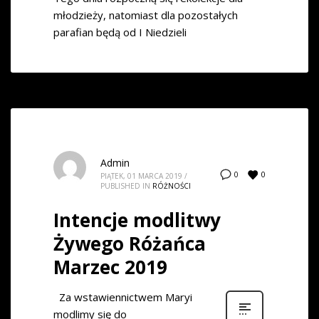
młodzieży, natomiast dla pozostałych
parafian będą od I Niedzieli
Admin
0
0
PIĄTEK, 01 MARCA 2019
/
PUBLISHED IN
RÓŻNOŚCI
Intencje modlitwy
Żywego Różańca
Marzec 2019
Za wstawiennictwem Maryi
modlimy się do