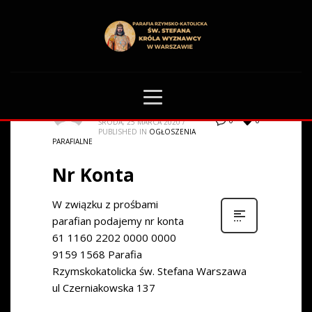
HOME
ARTICLES POSTED BY ADMIN
Admin
0
0
ŚRODA, 25 MARCA 2020
/
PUBLISHED IN
OGŁOSZENIA
PARAFIALNE
Nr Konta
W związku z prośbami
parafian podajemy nr konta
61 1160 2202 0000 0000
9159 1568 Parafia
Rzymskokatolicka św. Stefana Warszawa
ul Czerniakowska 137