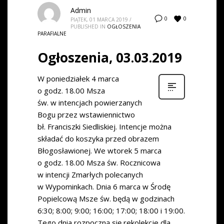
Admin
0
0
PIĄTEK, 01 MARCA 2019
/
PUBLISHED IN
OGŁOSZENIA
PARAFIALNE
Ogłoszenia, 03.03.2019
W poniedziałek 4 marca
o godz. 18.00 Msza
św. w intencjach powierzanych
Bogu przez wstawiennictwo
bł. Franciszki Siedliskiej. Intencje można
składać do koszyka przed obrazem
Błogosławionej. We wtorek 5 marca
o godz. 18.00 Msza św. Rocznicowa
w intencji Zmarłych polecanych
w Wypominkach. Dnia 6 marca w Środę
Popielcową Msze św. będą w godzinach
6:30; 8:00; 9:00; 16:00; 17:00; 18:00 i 19:00.
Tego dnia rozpoczną się rekolekcje dla