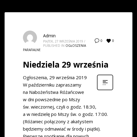
Admin
0
0
PIĄTEK, 27 WRZEŚNIA 2019
/
PUBLISHED IN
OGŁOSZENIA
PARAFIALNE
Niedziela 29 września
Ogłoszenia, 29 września 2019
W październiku zapraszamy
na Nabożeństwa Różańcowe
w dni powszednie po Mszy
św. wieczornej, czyli o godz. 18:30,
a w niedzielę po Mszy św. o godz. 17:00.
(Różaniec połączony z akatystem
będziemy odmawiać w środy i piątki).
Pierwsze spotkanie dla nowych