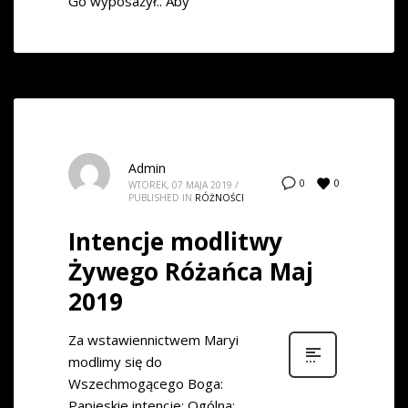
Go wyposażył.. Aby
Admin
0
0
WTOREK, 07 MAJA 2019
/
PUBLISHED IN
RÓŻNOŚCI
Intencje modlitwy
Żywego Różańca Maj
2019
Za wstawiennictwem Maryi
modlimy się do
Wszechmogącego Boga:
Papieskie intencje: Ogólna: