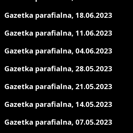
Gazetka parafialna, 18.06.2023
Gazetka parafialna, 11.06.2023
Gazetka parafialna, 04.06.2023
Gazetka parafialna, 28.05.2023
Gazetka parafialna, 21.05.2023
Gazetka parafialna, 14.05.2023
Gazetka parafialna, 07.05.2023