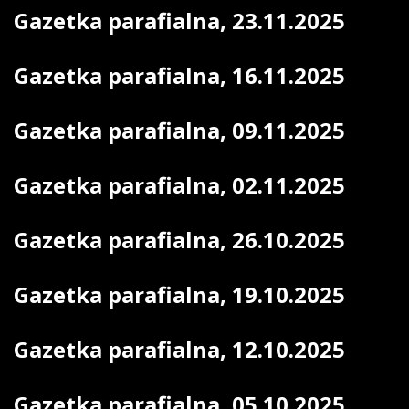
Gazetka parafialna, 23.11.2025
Gazetka parafialna, 16.11.2025
Gazetka parafialna, 09.11.2025
Gazetka parafialna, 02.11.2025
Gazetka parafialna, 26.10.2025
Gazetka parafialna, 19.10.2025
G
azetka parafialna, 12.10.2025
Gazetka parafialna, 05.10.2025