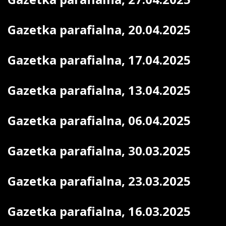
Gazetka parafialna, 20.04.2025
Gazetka parafialna, 17.04.2025
Gazetka parafialna, 13.04.2025
Gazetka parafialna, 06.04.2025
Gazetka parafialna, 30.03.2025
Gazetka parafialna, 23.03.2025
Gazetka parafialna, 16.03.2025