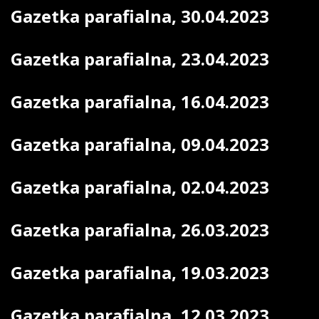
Gazetka parafialna, 30.04.2023
Gazetka parafialna, 23.04.2023
Gazetka parafialna, 16.04.2023
Gazetka parafialna, 09.04.2023
Gazetka parafialna, 02.04.2023
Gazetka parafialna, 26.03.2023
Gazetka parafialna, 19.03.2023
Gazetka parafialna, 12.03.2023