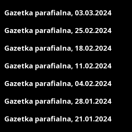
Gazetka parafialna, 03.03.2024
Gazetka parafialna, 25.02.2024
Gazetka parafialna, 18.02.2024
Gazetka parafialna, 11.02.2024
Gazetka parafialna, 04.02.2024
Gazetka parafialna, 28.01.2024
Gazetka parafialna,
21.01.2024