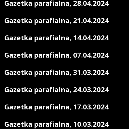
Gazetka parafialna, 28.04.2024
Gazetka parafialna, 21.04.2024
Gazetka parafialna, 14.04.2024
Gazetka parafialna, 07.04.2024
Gazetka parafialna, 31.03.2024
Gazetka parafialna, 24.03.2024
Gazetka parafialna, 17.03.2024
Gazetka parafialna, 10.03.2024