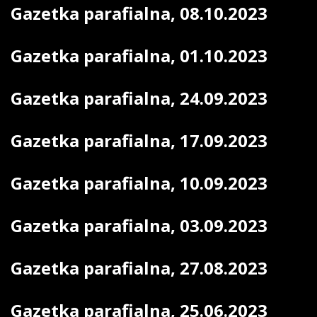
Gazetka parafialna, 08.10.2023
Gazetka parafialna, 01.10.2023
Gazetka parafialna, 24.09.2023
Gazetka parafialna, 17.09.2023
Gazetka parafialna, 10.09.2023
Gazetka parafialna, 03.09.2023
Gazetka parafialna, 27.08.2023
Gazetka parafialna, 25.06.2023