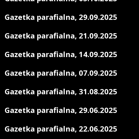
Gazetka parafialna, 29.09.2025
Gazetka
p
arafialna, 21.09.2025
Gazetka parafialna, 14.09.2025
Gazetka parafialna, 07.09.2025
Gazetka parafialna, 31.08.2025
Gazetka parafialna, 29.06.2025
Gazetka parafialna, 22.06.2025