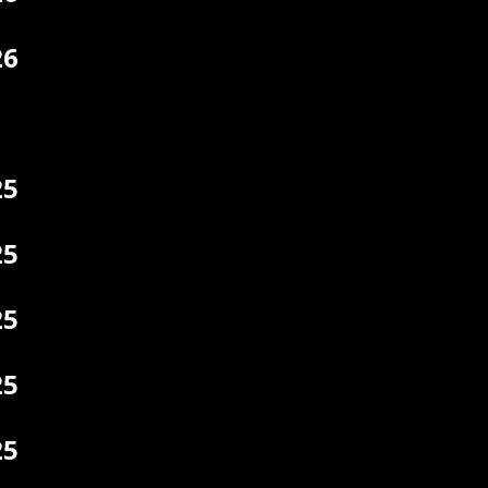
26
25
25
25
25
25