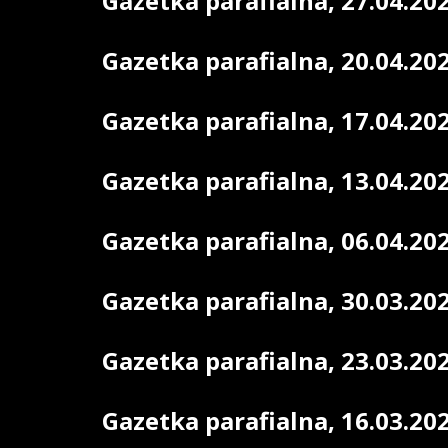
Gazetka parafialna, 27.04.20
Gazetka parafialna, 20.04.20
Gazetka parafialna, 17.04.20
Gazetka parafialna, 13.04.20
Gazetka parafialna, 06.04.20
Gazetka parafialna, 30.03.20
Gazetka parafialna, 23.03.20
Gazetka parafialna, 16.03.20