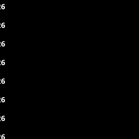
26
26
26
26
26
26
26
26