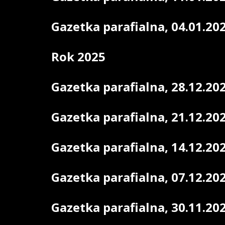
Gazetka parafialna, 04.01.20
Rok 2025
Gazetka parafialna, 28.12.20
Gazetka parafialna, 21.12.20
Gazetka parafialna, 14.12.20
Gazetka parafialna, 07.12.20
Gazetka parafialna, 30.11.20