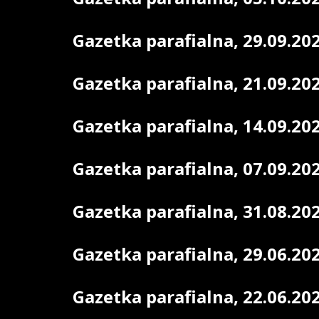
Gazetka parafialna, 29.09.20
Gazetka
p
arafialna, 21.09.20
Gazetka parafialna, 14.09.20
Gazetka parafialna, 07.09.20
Gazetka parafialna, 31.08.20
Gazetka parafialna, 29.06.20
Gazetka parafialna, 22.06.20